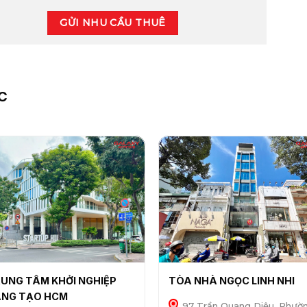
GỬI NHU CẦU THUÊ
C
UNG TÂM KHỞI NGHIỆP
TÒA NHÀ NGỌC LINH NHI
NG TẠO HCM
97 Trần Quang Diệu, Phườ