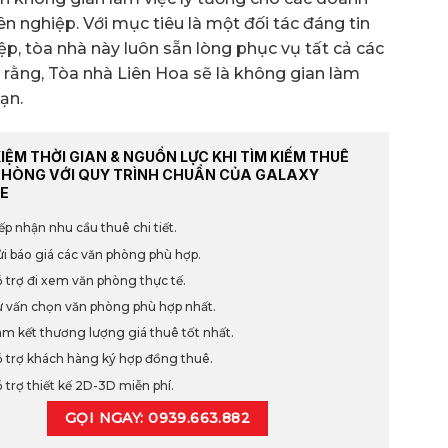
n nghiệp. Với mục tiêu là một đối tác đáng tin
ệp, tòa nhà này luôn sẵn lòng phục vụ tất cả các
n rằng, Tòa nhà Liên Hoa sẽ là không gian làm
ạn.
KIỆM THỜI GIAN & NGUỒN LỰC KHI TÌM KIẾM THUÊ
PHÒNG VỚI QUY TRÌNH CHUẨN CỦA GALAXY
E
ếp nhận nhu cầu thuê chi tiết.
i báo giá các văn phòng phù hợp.
 trợ đi xem văn phòng thực tế.
 vấn chọn văn phòng phù hợp nhất.
m kết thương lượng giá thuê tốt nhất.
 trợ khách hàng ký hợp đồng thuê.
 trợ thiết kế 2D-3D miễn phí.
GỌI NGAY: 0939.663.882