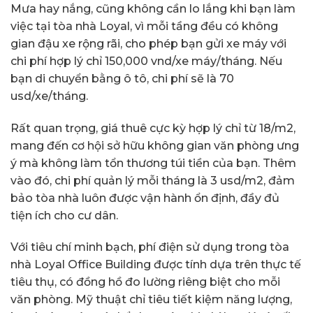
Mưa hay nắng, cũng không cần lo lắng khi bạn làm
việc tại tòa nhà Loyal, vì mỗi tầng đều có không
gian đậu xe rộng rãi, cho phép bạn gửi xe máy với
chi phí hợp lý chỉ 150,000 vnd/xe máy/tháng. Nếu
bạn di chuyển bằng ô tô, chi phí sẽ là 70
usd/xe/tháng.
Rất quan trọng, giá thuê cực kỳ hợp lý chỉ từ 18/m2,
mang đến cơ hội sở hữu không gian văn phòng ưng
ý mà không làm tổn thương túi tiền của bạn. Thêm
vào đó, chi phí quản lý mỗi tháng là 3 usd/m2, đảm
bảo tòa nhà luôn được vận hành ổn định, đầy đủ
tiện ích cho cư dân.
Với tiêu chí minh bạch, phí điện sử dụng trong tòa
nhà Loyal Office Building được tính dựa trên thực tế
tiêu thụ, có đồng hồ đo lường riêng biệt cho mỗi
văn phòng. Mỹ thuật chỉ tiêu tiết kiệm năng lượng,