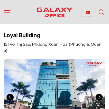
Bỏ
qua
nội
dung
Loyal Building
151 Võ Thị Sáu, Phường Xuân Hòa (Phường 6, Quận
3)