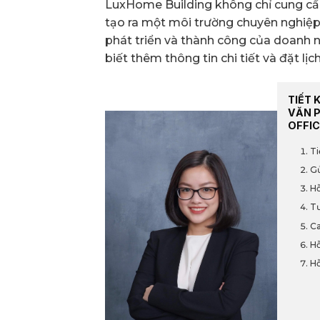
LuxHome Building không chỉ cung cấp 
tạo ra một môi trường chuyên nghiệp, 
phát triển và thành công của doanh n
biết thêm thông tin chi tiết và đặt lị
TIẾT 
VĂN 
OFFIC
Ti
Gử
Hỗ
Tư
Ca
Hỗ
Hỗ