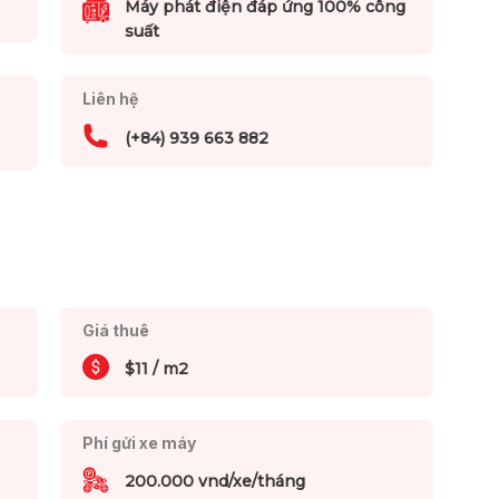
Máy phát điện đáp ứng 100% công
suất
Liên hệ
(+84) 939 663 882
Giá thuê
$11 / m2
Phí gửi xe máy
200.000 vnd/xe/tháng