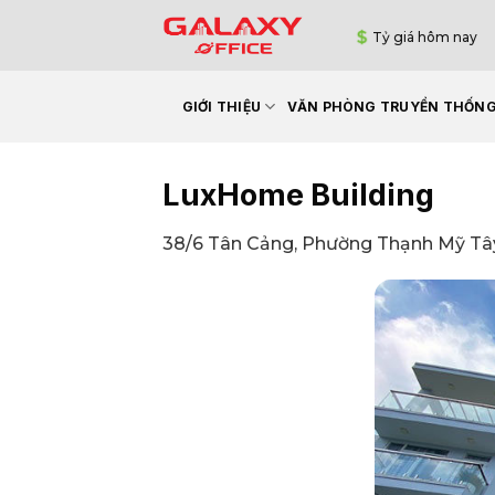
Bỏ
Tỷ giá hôm nay
qua
nội
dung
GIỚI THIỆU
VĂN PHÒNG TRUYỀN THỐN
LuxHome Building
38/6 Tân Cảng, Phường Thạnh Mỹ Tây