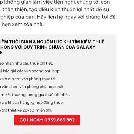
không gian làm việc tiện nghi, chúng tôi còn
thân thiện, tạo điều kiện thuận lợi nhất để sự
ghiệp của bạn. Hãy liên hệ ngay với chúng tôi để
ch hẹn xem tòa nhà.
KIỆM THỜI GIAN & NGUỒN LỰC KHI TÌM KIẾM THUÊ
PHÒNG VỚI QUY TRÌNH CHUẨN CỦA GALAXY
E
ếp nhận nhu cầu thuê chi tiết.
i báo giá các văn phòng phù hợp.
 trợ đi xem văn phòng thực tế.
 vấn chọn văn phòng phù hợp nhất.
m kết thương lượng giá thuê tốt nhất.
 trợ khách hàng ký hợp đồng thuê.
 trợ thiết kế 2D-3D miễn phí.
GỌI NGAY: 0939.663.882