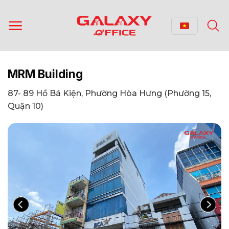
Bỏ
qua
nội
dung
MRM Building
87- 89 Hồ Bá Kiện, Phường Hòa Hưng (Phường 15,
Quận 10)