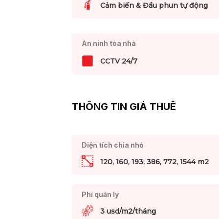
Cảm biến & Đầu phun tự động
An ninh tòa nhà
CCTV 24/7
THÔNG TIN GIÁ THUÊ
Diện tích chia nhỏ
120, 160, 193, 386, 772, 1544 m2
Phí quản lý
3 usd/m2/tháng