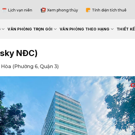
Lịch vạn niên
Xem phong thủy
Tính diện tích thuê
G
VĂN PHÒNG TRỌN GÓI
VĂN PHÒNG THEO HẠNG
THIẾT K
xsky NĐC)
 Hòa (Phường 6, Quận 3)