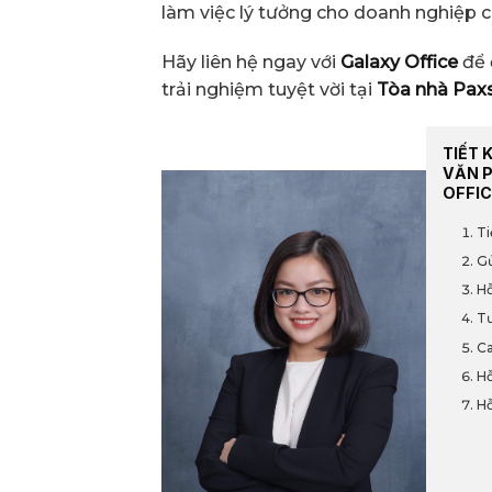
làm việc lý tưởng cho doanh nghiệp 
Hãy liên hệ ngay với
Galaxy Office
để 
trải nghiệm tuyệt vời tại
Tòa nhà Pax
TIẾT 
VĂN 
OFFIC
Ti
Gử
Hỗ
Tư
Ca
Hỗ
Hỗ