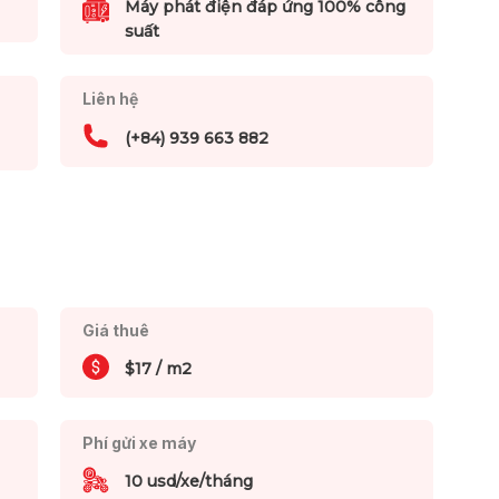
Máy phát điện đáp ứng 100% công
suất
Liên hệ
(+84) 939 663 882
Giá thuê
$17 / m2
Phí gửi xe máy
10 usd/xe/tháng