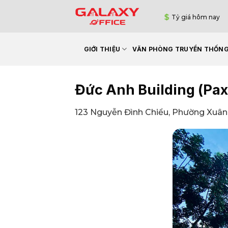
Bỏ
Tỷ giá hôm nay
qua
nội
dung
GIỚI THIỆU
VĂN PHÒNG TRUYỀN THỐN
Đức Anh Building (Pa
123 Nguyễn Đình Chiểu, Phường Xuân