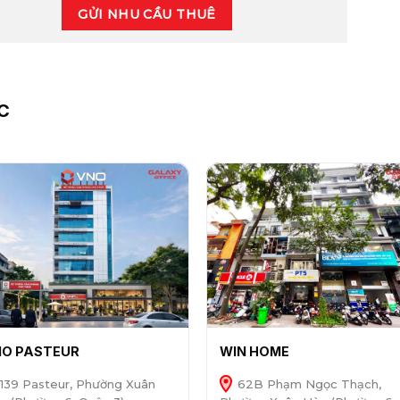
GỬI NHU CẦU THUÊ
C
O PASTEUR
WIN HOME
139 Pasteur, Phường Xuân
62B Phạm Ngọc Thạch,