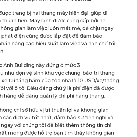
ược trang bị hai thang máy hiện đại, giúp di
 thuận tiện. Máy lạnh được cung cấp bởi hệ
hông gian làm việc luôn mát mẻ, dễ chịu ngay
 phát điện cũng được lắp đặt để đảm bảo
hần nâng cao hiệu suất làm việc và hạn chế tối
n.
ức Anh Building này đứng ở mức 3
 như dọn vệ sinh khu vực chung, bảo trì thang
gửi xe tại tầng hầm của tòa nhà là 10 USD/xe/tháng
i với ô tô. Điều đáng chú ý là phí điện đã được
h hàng dễ dàng quản lý chi phí hàng tháng.
ng chỉ sở hữu vị trí thuận lợi và không gian
các dịch vụ tốt nhất, đảm bảo sự tiện nghi và
 ngay với chúng tôi để biết thêm thông tin chi
 rất mong được hỗ trợ bạn tìm thấy không gian