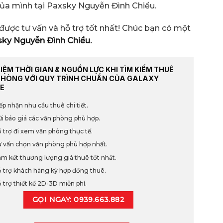
của mình tại Paxsky Nguyễn Đình Chiểu.
được tư vấn và hỗ trợ tốt nhất! Chúc bạn có một
sky Nguyễn Đình Chiểu.
KIỆM THỜI GIAN & NGUỒN LỰC KHI TÌM KIẾM THUÊ
PHÒNG VỚI QUY TRÌNH CHUẨN CỦA GALAXY
E
ếp nhận nhu cầu thuê chi tiết.
i báo giá các văn phòng phù hợp.
 trợ đi xem văn phòng thực tế.
 vấn chọn văn phòng phù hợp nhất.
m kết thương lượng giá thuê tốt nhất.
 trợ khách hàng ký hợp đồng thuê.
 trợ thiết kế 2D-3D miễn phí.
GỌI NGAY: 0939.663.882