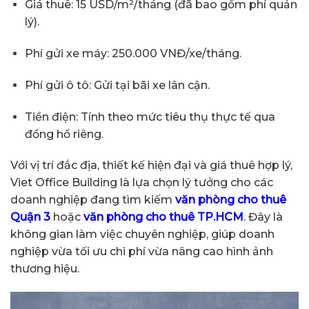
Giá thuê: 15 USD/m²/tháng (đã bao gồm phí quản
lý).
Phí gửi xe máy: 250.000 VNĐ/xe/tháng.
Phí gửi ô tô: Gửi tại bãi xe lân cận.
Tiền điện: Tính theo mức tiêu thụ thực tế qua
đồng hồ riêng.
Với vị trí đắc địa, thiết kế hiện đại và giá thuê hợp lý,
Viet Office Building là lựa chọn lý tưởng cho các
doanh nghiệp đang tìm kiếm
văn phòng cho thuê
Quận 3
hoặc
văn phòng cho thuê TP.HCM
. Đây là
không gian làm việc chuyên nghiệp, giúp doanh
nghiệp vừa tối ưu chi phí vừa nâng cao hình ảnh
thương hiệu.