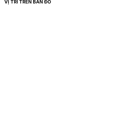
VỊ TRÍ TRÊN BẢN ĐỒ