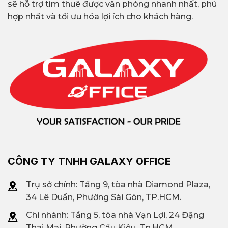
sẽ hỗ trợ tìm thuê được văn phòng nhanh nhất, phù
hợp nhất và tối ưu hóa lợi ích cho khách hàng.
CÔNG TY TNHH GALAXY OFFICE
Trụ sở chính: Tầng 9, tòa nhà Diamond Plaza,
34 Lê Duẩn, Phường Sài Gòn, TP.HCM.
Chi nhánh: T
ầng 5, tòa nhà Vạn Lợi, 24 Đặng
Thai Mai, Phường Cầu Kiệu, Tp.HCM.