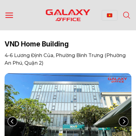
Bỏ
qua
nội
dung
VND Home Building
4-6 Lương Định Của, Phường Bình Trưng (Phường
An Phú, Quận 2)