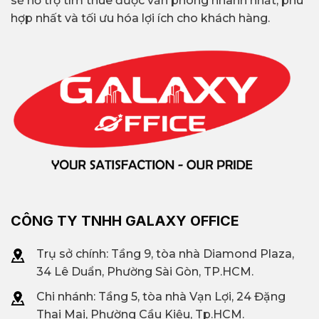
sẽ hỗ trợ tìm thuê được văn phòng nhanh nhất, phù
hợp nhất và tối ưu hóa lợi ích cho khách hàng.
CÔNG TY TNHH GALAXY OFFICE
Trụ sở chính: Tầng 9, tòa nhà Diamond Plaza,
34 Lê Duẩn, Phường Sài Gòn, TP.HCM.
Chi nhánh: T
ầng 5, tòa nhà Vạn Lợi, 24 Đặng
Thai Mai, Phường Cầu Kiệu, Tp.HCM.