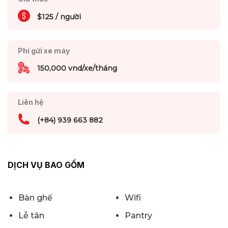
$125 / người
Phí gửi xe máy
150,000 vnd/xe/tháng
Liên hệ
(+84) 939 663 882
DỊCH VỤ BAO GỒM
Bàn ghế
Wifi
Lễ tân
Pantry