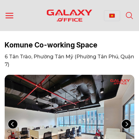
Bỏ
qua
nội
dung
Komune Co-working Space
6 Tân Trào, Phường Tân Mỹ (Phường Tân Phú, Quận
7)