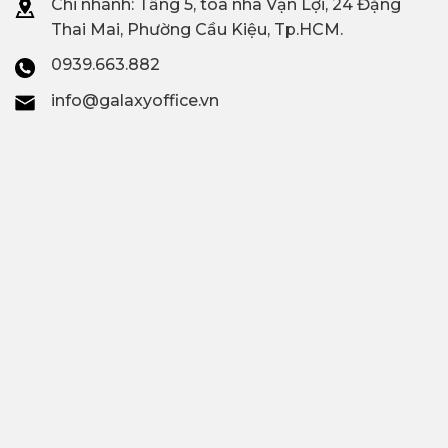
Chi nhánh: T
ầng 5, tòa nhà Vạn Lợi, 24 Đặng
Thai Mai, Phường Cầu Kiệu, Tp.HCM.
0939.663.882
info@galaxyoffice.vn