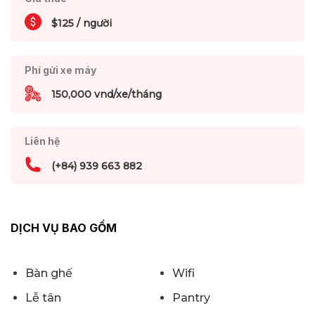
$125 / người
Phí gửi xe máy
150,000 vnd/xe/tháng
Liên hệ
(+84) 939 663 882
DỊCH VỤ BAO GỒM
Bàn ghế
Wifi
Lễ tân
Pantry