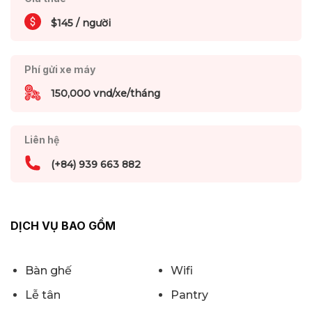
$145 / người
Phí gửi xe máy
150,000 vnd/xe/tháng
Liên hệ
(+84) 939 663 882
DỊCH VỤ BAO GỒM
Bàn ghế
Wifi
Lễ tân
Pantry