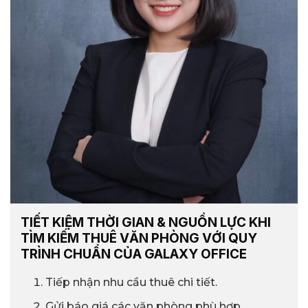
TIẾT KIỆM THỜI GIAN & NGUỒN LỰC KHI
TÌM KIẾM THUÊ VĂN PHÒNG VỚI QUY
TRÌNH CHUẨN CỦA GALAXY OFFICE
Tiếp nhận nhu cầu thuê chi tiết.
Gửi báo giá các văn phòng phù hợp.