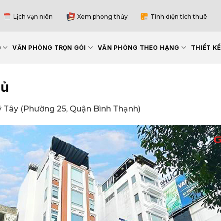
Lịch vạn niên
Xem phong thủy
Tính diện tích thuê
G
VĂN PHÒNG TRỌN GÓI
VĂN PHÒNG THEO HẠNG
THIẾT K
hủ
 Tây (Phường 25, Quận Bình Thạnh)