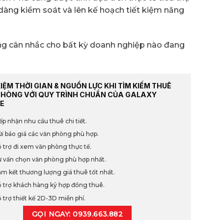
dàng kiểm soát và lên kế hoạch tiết kiệm năng
ng cân nhắc cho bất kỳ doanh nghiệp nào đang
KIỆM THỜI GIAN & NGUỒN LỰC KHI TÌM KIẾM THUÊ
PHÒNG VỚI QUY TRÌNH CHUẨN CỦA GALAXY
E
ếp nhận nhu cầu thuê chi tiết.
i báo giá các văn phòng phù hợp.
 trợ đi xem văn phòng thực tế.
 vấn chọn văn phòng phù hợp nhất.
m kết thương lượng giá thuê tốt nhất.
 trợ khách hàng ký hợp đồng thuê.
 trợ thiết kế 2D-3D miễn phí.
GỌI NGAY: 0939.663.882