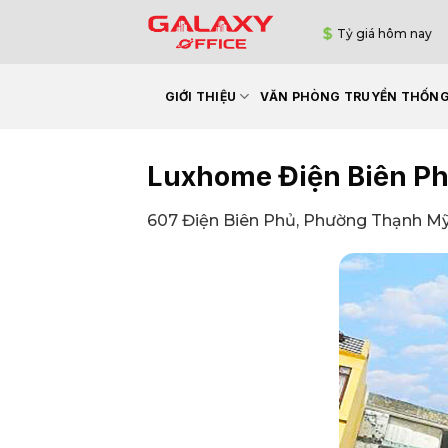
Bỏ
Tỷ giá hôm nay
qua
nội
dung
GIỚI THIỆU
VĂN PHÒNG TRUYỀN THỐN
Luxhome Điện Biên P
607 Điện Biên Phủ, Phường Thạnh Mỹ