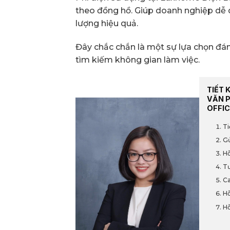
theo đồng hồ. Giúp doanh nghiệp dễ 
lượng hiệu quả.
Đây chắc chắn là một sự lựa chọn đá
tìm kiếm không gian làm việc.
TIẾT 
VĂN 
OFFIC
Ti
Gử
Hỗ
Tư
Ca
Hỗ
Hỗ