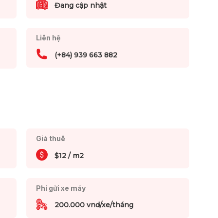
Đang cập nhật
Liên hệ
(+84) 939 663 882
Giá thuê
$12 / m2
Phí gửi xe máy
200.000 vnd/xe/tháng