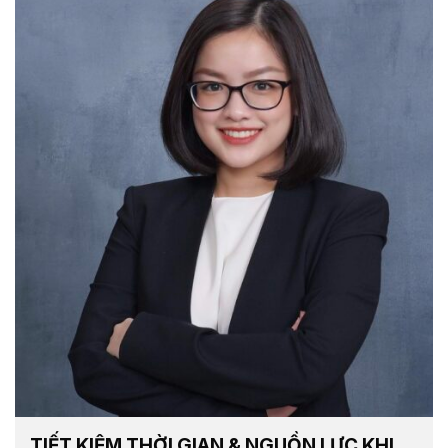
TIẾT KIỆM THỜI GIAN & NGUỒN LỰC KHI