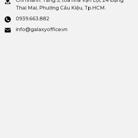
Chi nhánh: T
ầng 5, tòa nhà Vạn Lợi, 24 Đặng
Thai Mai, Phường Cầu Kiệu, Tp.HCM.
0939.663.882
info@galaxyoffice.vn