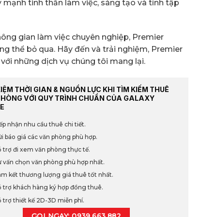
ẩy mạnh tinh thần làm việc, sáng tạo và tính tập
ông gian làm việc chuyên nghiệp, Premier
ng thể bỏ qua. Hãy đến và trải nghiệm, Premier
g với những dịch vụ chúng tôi mang lại.
KIỆM THỜI GIAN & NGUỒN LỰC KHI TÌM KIẾM THUÊ
PHÒNG VỚI QUY TRÌNH CHUẨN CỦA GALAXY
E
ếp nhận nhu cầu thuê chi tiết.
i báo giá các văn phòng phù hợp.
 trợ đi xem văn phòng thực tế.
 vấn chọn văn phòng phù hợp nhất.
m kết thương lượng giá thuê tốt nhất.
 trợ khách hàng ký hợp đồng thuê.
 trợ thiết kế 2D-3D miễn phí.
GỌI NGAY: 0939.663.882