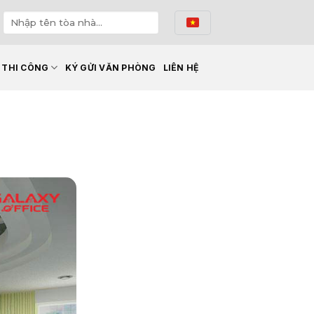
Ế THI CÔNG
KÝ GỬI VĂN PHÒNG
LIÊN HỆ