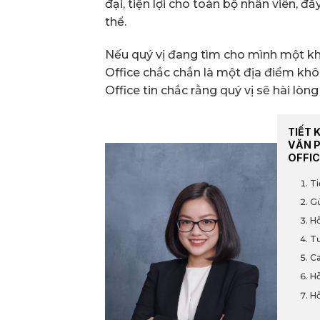
đại, tiện lợi cho toàn bộ nhân viên, đ
thể.
Nếu quý vị đang tìm cho mình một kh
Office chắc chắn là một địa điểm khô
Office tin chắc rằng quý vị sẽ hài lòn
TIẾT 
VĂN 
OFFIC
Ti
Gử
Hỗ
Tư
Ca
Hỗ
Hỗ