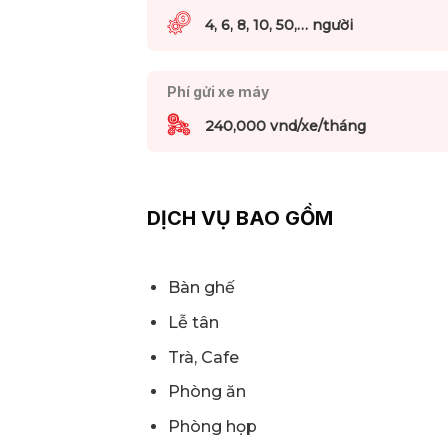
4, 6, 8, 10, 50,… người
Phí gửi xe máy
240,000 vnd/xe/tháng
DỊCH VỤ BAO GỒM
Bàn ghế
Lễ tân
Trà, Cafe
Phòng ăn
Phòng họp