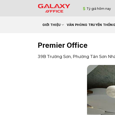
Bỏ
Tỷ giá hôm nay
qua
nội
dung
GIỚI THIỆU
VĂN PHÒNG TRUYỀN THỐN
Premier Office
39B Trường Sơn, Phường Tân Sơn Nhấ