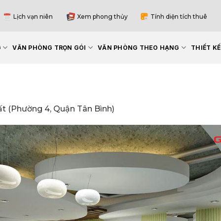
Lịch vạn niên
Xem phong thủy
Tính diện tích thuê
G
VĂN PHÒNG TRỌN GÓI
VĂN PHÒNG THEO HẠNG
THIẾT K
t (Phường 4, Quận Tân Bình)