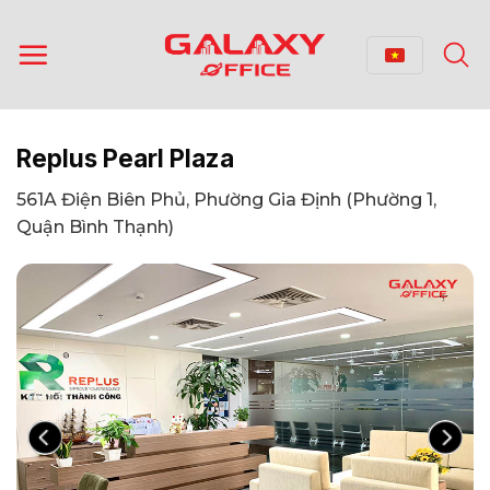
Bỏ
qua
nội
dung
Replus Pearl Plaza
561A Điện Biên Phủ, Phường Gia Định (Phường 1,
Quận Bình Thạnh)