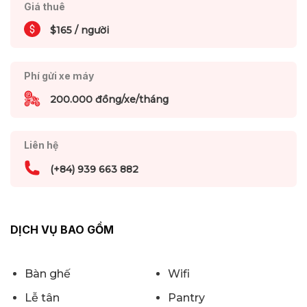
Giá thuê
$165 / người
Phí gửi xe máy
200.000 đồng/xe/tháng
Liên hệ
(+84) 939 663 882
DỊCH VỤ BAO GỒM
Bàn ghế
Wifi
Lễ tân
Pantry