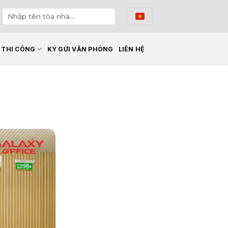
Ế THI CÔNG
KÝ GỬI VĂN PHÒNG
LIÊN HỆ