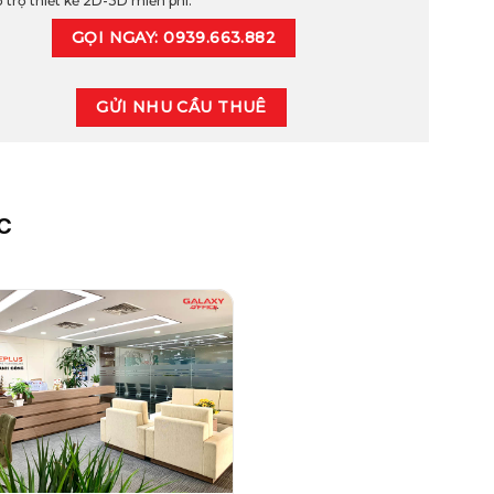
 trợ thiết kế 2D-3D miễn phí.
GỌI NGAY: 0939.663.882
GỬI NHU CẦU THUÊ
C