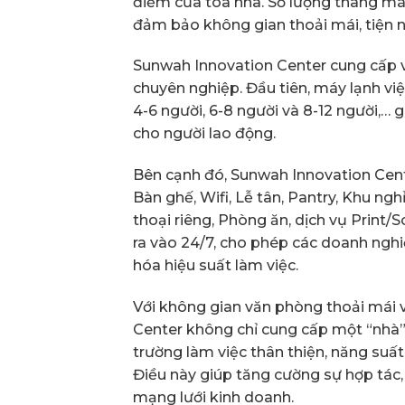
điểm của toà nhà. Số lượng thang má
đảm bảo không gian thoải mái, tiện n
Sunwah Innovation Center cung cấp v
chuyên nghiệp. Đầu tiên, máy lạnh vi
4-6 người, 6-8 người và 8-12 người,… 
cho người lao động.
Bên cạnh đó, Sunwah Innovation Cent
Bàn ghế, Wifi, Lễ tân, Pantry, Khu ngh
thoại riêng, Phòng ăn, dịch vụ Print/
ra vào 24/7, cho phép các doanh nghiệ
hóa hiệu suất làm việc.
Với không gian văn phòng thoải mái v
Center không chỉ cung cấp một “nhà”
trường làm việc thân thiện, năng suất
Điều này giúp tăng cường sự hợp tác,
mạng lưới kinh doanh.