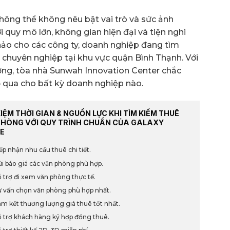
hông thể không nêu bật vai trò và sức ảnh
quy mô lớn, không gian hiện đại và tiện nghi
 hảo cho các công ty, doanh nghiệp đang tìm
 chuyên nghiệp tại khu vực quận Bình Thạnh. Với
lượng, tòa nhà Sunwah Innovation Center chắc
ỏ qua cho bất kỳ doanh nghiệp nào.
KIỆM THỜI GIAN & NGUỒN LỰC KHI TÌM KIẾM THUÊ
PHÒNG VỚI QUY TRÌNH CHUẨN CỦA GALAXY
E
ếp nhận nhu cầu thuê chi tiết.
i báo giá các văn phòng phù hợp.
 trợ đi xem văn phòng thực tế.
 vấn chọn văn phòng phù hợp nhất.
m kết thương lượng giá thuê tốt nhất.
 trợ khách hàng ký hợp đồng thuê.