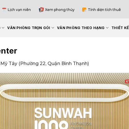
Lịch vạn niên
Xem phong thủy
Tính diện tích thuê
G
VĂN PHÒNG TRỌN GÓI
VĂN PHÒNG THEO HẠNG
THIẾT K
nter
Mỹ Tây (Phường 22, Quận Bình Thạnh)