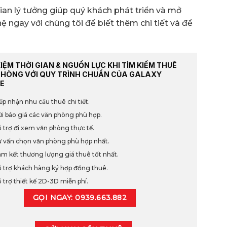
an lý tưởng giúp quý khách phát triển và mở
ệ ngay với chúng tôi để biết thêm chi tiết và để
KIỆM THỜI GIAN & NGUỒN LỰC KHI TÌM KIẾM THUÊ
PHÒNG VỚI QUY TRÌNH CHUẨN CỦA GALAXY
E
ếp nhận nhu cầu thuê chi tiết.
i báo giá các văn phòng phù hợp.
 trợ đi xem văn phòng thực tế.
 vấn chọn văn phòng phù hợp nhất.
m kết thương lượng giá thuê tốt nhất.
 trợ khách hàng ký hợp đồng thuê.
 trợ thiết kế 2D-3D miễn phí.
GỌI NGAY: 0939.663.882