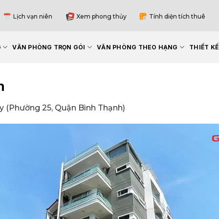
Lịch vạn niên
Xem phong thủy
Tính diện tích thuê
G
VĂN PHÒNG TRỌN GÓI
VĂN PHÒNG THEO HẠNG
THIẾT K
h
 (Phường 25, Quận Bình Thạnh)