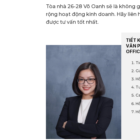
Tòa nhà 26-28 Võ Oanh sẽ là không gi
rộng hoạt động kinh doanh. Hãy liên h
được tư vấn tốt nhất.
TIẾT 
VĂN 
OFFIC
Ti
Gử
Hỗ
Tư
Ca
Hỗ
Hỗ