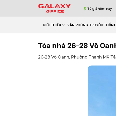
Bỏ
Tỷ giá hôm nay
qua
nội
dung
GIỚI THIỆU
VĂN PHÒNG TRUYỀN THỐN
Tòa nhà 26-28 Võ Oan
26-28 Võ Oanh, Phường Thạnh Mỹ Tây