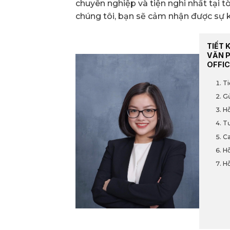
chuyên nghiệp và tiện nghi nhất tại 
chúng tôi, bạn sẽ cảm nhận được sự k
TIẾT 
VĂN 
OFFIC
Ti
Gử
Hỗ
Tư
Ca
Hỗ
Hỗ