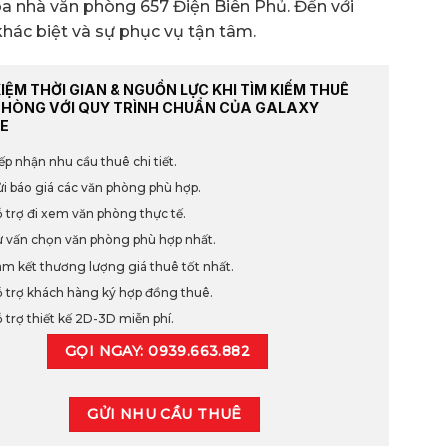
tòa nhà văn phòng 657 Điện Biên Phủ. Đến với
hác biệt và sự phục vụ tận tâm.
KIỆM THỜI GIAN & NGUỒN LỰC KHI TÌM KIẾM THUÊ
PHÒNG VỚI QUY TRÌNH CHUẨN CỦA GALAXY
E
ếp nhận nhu cầu thuê chi tiết.
i báo giá các văn phòng phù hợp.
 trợ đi xem văn phòng thực tế.
 vấn chọn văn phòng phù hợp nhất.
m kết thương lượng giá thuê tốt nhất.
 trợ khách hàng ký hợp đồng thuê.
 trợ thiết kế 2D-3D miễn phí.
GỌI NGAY: 0939.663.882
GỬI NHU CẦU THUÊ