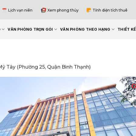
Lịch vạn niên
Xem phong thủy
Tính diện tích thuê
G
VĂN PHÒNG TRỌN GÓI
VĂN PHÒNG THEO HẠNG
THIẾT K
ỹ Tây (Phường 25, Quận Bình Thạnh)