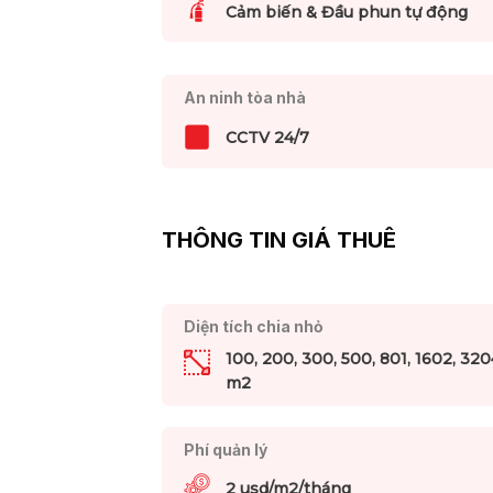
Cảm biến & Đầu phun tự động
An ninh tòa nhà
CCTV 24/7
THÔNG TIN GIÁ THUÊ
Diện tích chia nhỏ
100, 200, 300, 500, 801, 1602, 320
m2
Phí quản lý
2 usd/m2/tháng