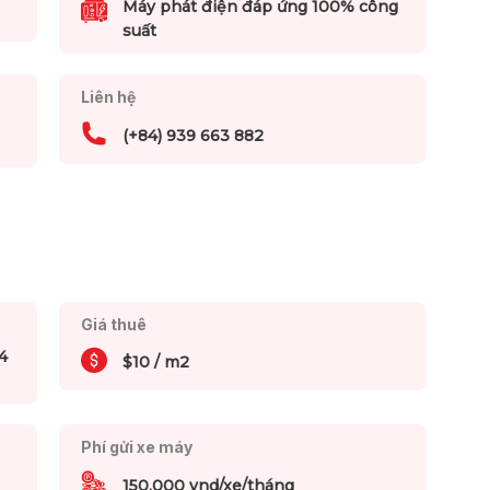
Máy phát điện đáp ứng 100% công
suất
Liên hệ
(+84) 939 663 882
Giá thuê
4
$10 / m2
Phí gửi xe máy
150,000 vnd/xe/tháng