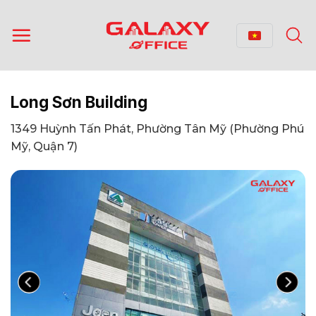
Bỏ
qua
nội
dung
Long Sơn Building
1349 Huỳnh Tấn Phát, Phường Tân Mỹ (Phường Phú
Mỹ, Quận 7)