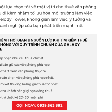
ột lựa chọn tốt về mặt vị trí cho thuê văn phòng
ụ đi kèm nhằm tối ưu hóa môi trường làm việc
 Melody Tower, không gian làm việc lý tưởng và
doanh nghiệp của bạn phát triển mạnh mẽ.
KIỆM THỜI GIAN & NGUỒN LỰC KHI TÌM KIẾM THUÊ
PHÒNG VỚI QUY TRÌNH CHUẨN CỦA GALAXY
E
ếp nhận nhu cầu thuê chi tiết.
i báo giá các văn phòng phù hợp.
 trợ đi xem văn phòng thực tế.
 vấn chọn văn phòng phù hợp nhất.
m kết thương lượng giá thuê tốt nhất.
 trợ khách hàng ký hợp đồng thuê.
 trợ thiết kế 2D-3D miễn phí.
GỌI NGAY: 0939.663.882