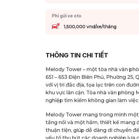
Phí gửi xe oto
1,500,000 vnd/xe/tháng
THÔNG TIN CHI TIẾT
Melody Tower – một tòa nhà văn phòn
651 – 653 Điện Biên Phủ, Phường 25, 
với vị trí đắc địa, tọa lạc trên con đ
khu vực lân cận. Tòa nhà văn phòng
nghiệp tìm kiếm không gian làm việc
Melody Tower mang trong mình một kiế
tầng nổi và một hầm, thiết kế mang đ
thuận tiện, giúp dễ dàng di chuyển đ
yếu tố thu hút các doanh nghiệp lựa 