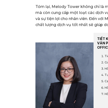
Tóm lại, Melody Tower không chỉ là m
mà còn cung cấp một loạt các dịch v
và sự tiện lợi cho nhân viên. Đến với
chất lượng dịch vụ tốt nhất sẽ giúp 
TIẾT 
VĂN 
OFFIC
Ti
Gử
Hỗ
Tư
Ca
Hỗ
Hỗ