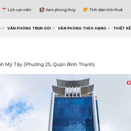
Lịch vạn niên
Xem phong thủy
Tính diện tích thuê
G
VĂN PHÒNG TRỌN GÓI
VĂN PHÒNG THEO HẠNG
THIẾT K
nh Mỹ Tây (Phường 25, Quận Bình Thạnh)