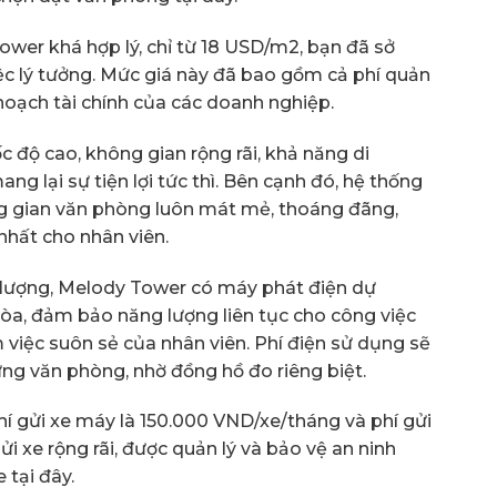
wer khá hợp lý, chỉ từ 18 USD/m2, bạn đã sở
c lý tưởng. Mức giá này đã bao gồm cả phí quản
ế hoạch tài chính của các doanh nghiệp.
 độ cao, không gian rộng rãi, khả năng di
g lại sự tiện lợi tức thì. Bên cạnh đó, hệ thống
ng gian văn phòng luôn mát mẻ, thoáng đãng,
nhất cho nhân viên.
 lượng, Melody Tower có máy phát điện dự
a, đảm bảo năng lượng liên tục cho công việc
việc suôn sẻ của nhân viên. Phí điện sử dụng sẽ
ừng văn phòng, nhờ đồng hồ đo riêng biệt.
hí gửi xe máy là 150.000 VND/xe/tháng và phí gửi
ửi xe rộng rãi, được quản lý và bảo vệ an ninh
 tại đây.