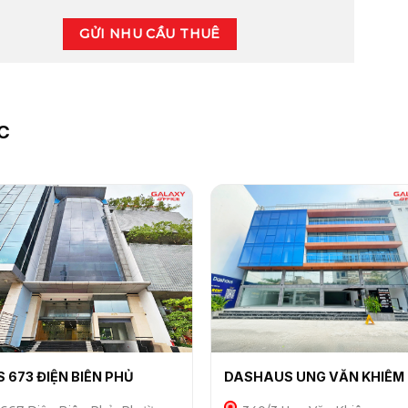
GỬI NHU CẦU THUÊ
C
S 673 ĐIỆN BIÊN PHỦ
DASHAUS UNG VĂN KHIÊM