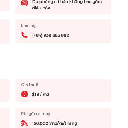
Dự phòng cơ bản không bao gồm
điều hòa
Liên hệ
(+84) 939 663 882
Giá thuê
$18 / m2
Phí gửi xe máy
150,000 vnd/xe/tháng