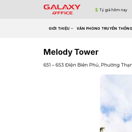
Bỏ
Tỷ giá hôm nay
qua
nội
dung
GIỚI THIỆU
VĂN PHÒNG TRUYỀN THỐN
Melody Tower
651 – 653 Điện Biên Phủ, Phường Thạ