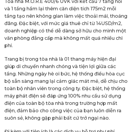
Tòa nhà M.O.R.E 400/6 UVK với kết cấu 7 tầng nổi
và 1 tầng hầm lại thêm căn diện tích 175m2 mỗi
tầng tạo nên không gian làm việc thoải mái, thoáng
đãng. Đặc biệt, với mức giá thuê chỉ từ 14USD/m2,
doanh nghiệp có thể dễ dàng sở hữu cho mình một
văn phòng đẳng cấp mà không mất quá nhiều chi
phí.
Trang bị trong tòa nhà là 01 thang máy hiện đại
giúp di chuyển nhanh chóng và tiện lợi giữa các
tầng. Những ngày hè oi bức, hệ thống điều hòa cục
bộ sẵn sàng mang lại cảm giác mát mẻ, dễ chịu cho
toàn bộ nhân viên trong công ty. Đặc biệt, hệ thống
máy phát điện sẽ đáp ứng 100% nhu cầu sử dụng
điện của toàn bộ tòa nhà trong trường hợp mất
điện, đảm bảo cho công việc của bạn luôn diễn ra
suôn sẻ, không gặp phải bất cứ trở ngại nào.
Đi kèm với tiện ích là các dịch vụ hỗ trợ như phí