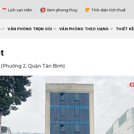
Lịch vạn niên
Xem phong thủy
Tính diện tích thuê
G
VĂN PHÒNG TRỌN GÓI
VĂN PHÒNG THEO HẠNG
THIẾT K
t
 (Phường 2, Quận Tân Bình)