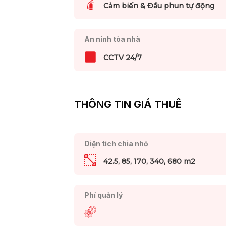
Cảm biến & Đầu phun tự động
An ninh tòa nhà
CCTV 24/7
THÔNG TIN GIÁ THUÊ
Diện tích chia nhỏ
42.5, 85, 170, 340, 680 m2
Phí quản lý