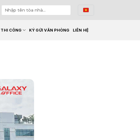
Ế THI CÔNG
KÝ GỬI VĂN PHÒNG
LIÊN HỆ