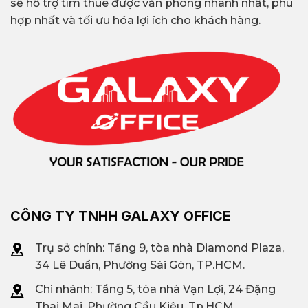
sẽ hỗ trợ tìm thuê được văn phòng nhanh nhất, phù
hợp nhất và tối ưu hóa lợi ích cho khách hàng.
CÔNG TY TNHH GALAXY OFFICE
Trụ sở chính: Tầng 9, tòa nhà Diamond Plaza,
34 Lê Duẩn, Phường Sài Gòn, TP.HCM.
Chi nhánh: T
ầng 5, tòa nhà Vạn Lợi, 24 Đặng
Thai Mai, Phường Cầu Kiệu, Tp.HCM.