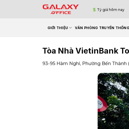
Bỏ
Tỷ giá hôm nay
qua
nội
dung
GIỚI THIỆU
VĂN PHÒNG TRUYỀN THỐN
Tòa Nhà VietinBank T
93-95 Hàm Nghi, Phường Bến Thành (