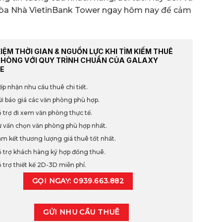
 Tòa Nhà VietinBank Tower ngay hôm nay để cảm
KIỆM THỜI GIAN & NGUỒN LỰC KHI TÌM KIẾM THUÊ
PHÒNG VỚI QUY TRÌNH CHUẨN CỦA GALAXY
E
ếp nhận nhu cầu thuê chi tiết.
i báo giá các văn phòng phù hợp.
 trợ đi xem văn phòng thực tế.
 vấn chọn văn phòng phù hợp nhất.
m kết thương lượng giá thuê tốt nhất.
 trợ khách hàng ký hợp đồng thuê.
 trợ thiết kế 2D-3D miễn phí.
GỌI NGAY: 0939.663.882
GỬI NHU CẦU THUÊ