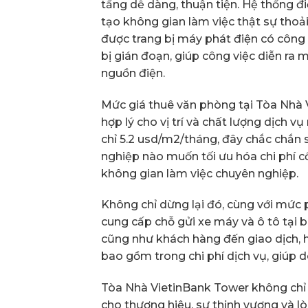
tầng dễ dàng, thuận tiện. Hệ thống đ
tạo không gian làm việc thật sự thoải
được trang bị máy phát điện có côn
bị gián đoạn, giúp công việc diễn ra 
nguồn điện.
Mức giá thuê văn phòng tại Tòa Nhà 
hợp lý cho vị trí và chất lượng dịch v
chỉ 5.2 usd/m2/tháng, đây chắc chắn 
nghiệp nào muốn tối ưu hóa chi phí 
không gian làm việc chuyên nghiệp.
Không chỉ dừng lại đó, cùng với mức 
cung cấp chỗ gửi xe máy và ô tô tại b
cũng như khách hàng đến giao dịch, h
bao gồm trong chi phí dịch vụ, giúp d
Tòa Nhà VietinBank Tower không chỉ l
cho thương hiệu, sự thịnh vượng và lò