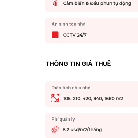
Cảm biến & Đầu phun tự động
An ninh tòa nhà
CCTV 24/7
THÔNG TIN GIÁ THUÊ
Diện tích chia nhỏ
105, 210, 420, 840, 1680 m2
Phí quản lý
5.2 usd/m2/tháng