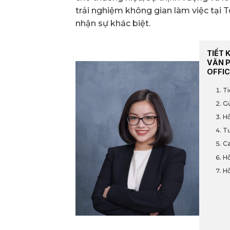
trải nghiệm không gian làm việc tại
nhận sự khác biệt.
TIẾT 
VĂN 
OFFIC
Ti
Gử
Hỗ
Tư
Ca
Hỗ
Hỗ