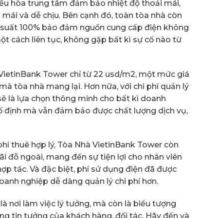
iều hòa trung tâm đảm bảo nhiệt độ thoải mái,
 mái và dễ chịu. Bên cạnh đó, toàn tòa nhà còn
g suất 100% bảo đảm nguồn cung cấp điện không
một cách liên tục, không gặp bất kì sự cố nào từ
VietinBank Tower chỉ từ 22 usd/m2, một mức giá
ụ mà tòa nhà mang lại. Hơn nữa, với chi phí quản lý
sẽ là lựa chọn thông minh cho bất kì doanh
cố định mà vẫn đảm bảo được chất lượng dịch vụ,
phí thuê hợp lý, Tòa Nhà VietinBank Tower còn
ãi đỗ ngoài, mang đến sự tiện lợi cho nhân viên
ợp tác. Và đặc biệt, phí sử dụng điện đã được
oanh nghiệp dễ dàng quản lý chi phí hơn.
à nơi làm việc lý tưởng, mà còn là biểu tượng
ng tin tưởng của khách hàng, đối tác. Hãy đến và