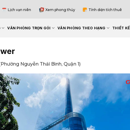
Lịch vạn niên
Xem phong thủy
Tính diện tích thuê
G
VĂN PHÒNG TRỌN GÓI
VĂN PHÒNG THEO HẠNG
THIẾT K
ower
Phường Nguyễn Thái Bình, Quận 1)