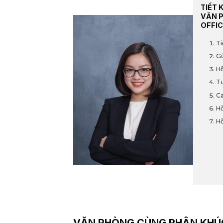
TIẾT 
VĂN 
OFFIC
Ti
Gử
Hỗ
Tư
Ca
Hỗ
Hỗ
VĂN PHÒNG CÙNG PHÂN KHÚ