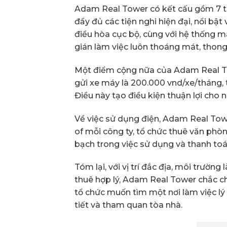
Adam Real Tower có kết cấu gồm 7 tầ
đầy đủ các tiện nghi hiện đại, nổi bậ
điều hòa cục bộ, cùng với hệ thống 
gián làm việc luôn thoáng mát, thong
Một điểm cộng nữa của Adam Real Towe
gửi xe máy là 200.000 vnd/xe/tháng, tr
Điều này tạo điều kiện thuận lợi cho 
Về việc sử dụng điện, Adam Real Towe
of mỗi công ty, tổ chức thuê văn ph
bạch trong việc sử dụng và thanh toán
Tóm lại, với vị trí đắc địa, môi trường
thuê hợp lý, Adam Real Tower chắc ch
tổ chức muốn tìm một nơi làm việc lý 
tiết và tham quan tòa nhà.