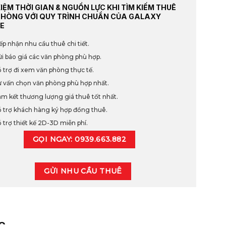
KIỆM THỜI GIAN & NGUỒN LỰC KHI TÌM KIẾM THUÊ
PHÒNG VỚI QUY TRÌNH CHUẨN CỦA GALAXY
E
ếp nhận nhu cầu thuê chi tiết.
i báo giá các văn phòng phù hợp.
 trợ đi xem văn phòng thực tế.
 vấn chọn văn phòng phù hợp nhất.
m kết thương lượng giá thuê tốt nhất.
 trợ khách hàng ký hợp đồng thuê.
 trợ thiết kế 2D-3D miễn phí.
GỌI NGAY: 0939.663.882
GỬI NHU CẦU THUÊ
C