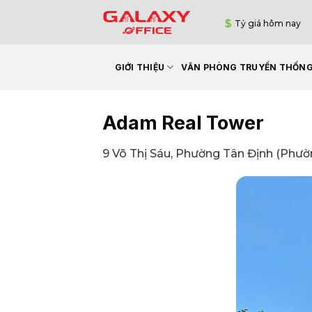
Bỏ
Tỷ giá hôm nay
qua
nội
dung
GIỚI THIỆU
VĂN PHÒNG TRUYỀN THỐN
Adam Real Tower
9 Võ Thị Sáu, Phường Tân Định (Phườ