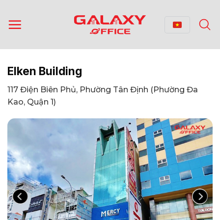
Bỏ
qua
nội
dung
Elken Building
117 Điện Biên Phủ, Phường Tân Định (Phường Đa
Kao, Quận 1)