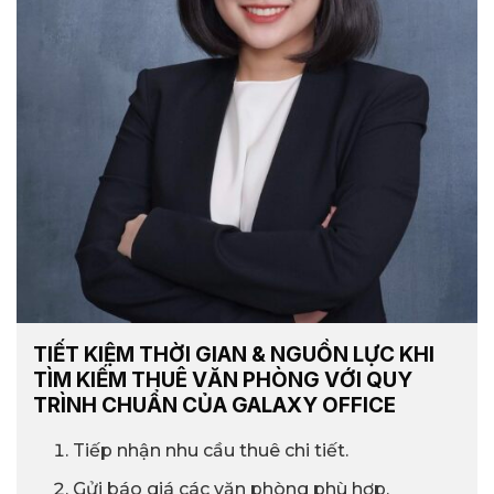
TIẾT KIỆM THỜI GIAN & NGUỒN LỰC KHI
TÌM KIẾM THUÊ VĂN PHÒNG VỚI QUY
TRÌNH CHUẨN CỦA GALAXY OFFICE
Tiếp nhận nhu cầu thuê chi tiết.
Gửi báo giá các văn phòng phù hợp.