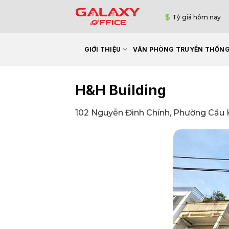
Bỏ
Tỷ giá hôm nay
qua
nội
dung
GIỚI THIỆU
VĂN PHÒNG TRUYỀN THỐN
H&H Building
102 Nguyễn Đình Chính, Phường Cầu 