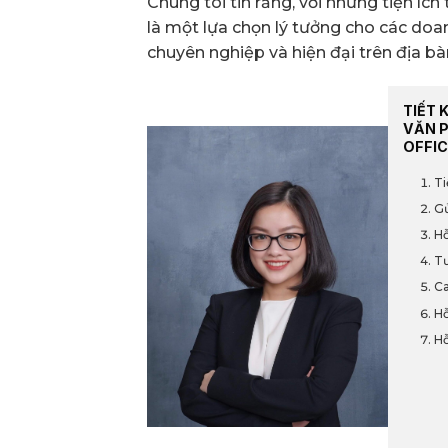
Chúng tôi tin rằng, với những tiện ích
là một lựa chọn lý tưởng cho các do
chuyên nghiệp và hiện đại trên địa 
TIẾT 
VĂN 
OFFIC
Ti
Gử
Hỗ
Tư
Ca
Hỗ
Hỗ