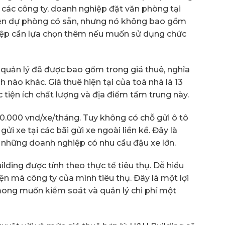
 các công ty, doanh nghiệp đặt văn phòng tại
iện dự phòng có sẵn, nhưng nó không bao gồm
hiệp cần lựa chọn thêm nếu muốn sử dụng chức
í quản lý đã được bao gồm trong giá thuê, nghĩa
 nào khác. Giá thuê hiện tại của toà nhà là 13
c tiện ích chất lượng và địa điểm tầm trung này.
160.000 vnd/xe/tháng. Tuy không có chỗ gửi ô tô
ửi xe tại các bãi gửi xe ngoài liền kề. Đây là
ới những doanh nghiệp có nhu cầu đậu xe lớn.
lding được tính theo thực tế tiêu thụ. Dễ hiểu
iện mà công ty của mình tiêu thụ. Đây là một lợi
mong muốn kiểm soát và quản lý chi phí một