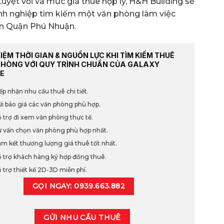
 tuyệt vời và mức giá thuê hợp lý, H&H Building sẽ
anh nghiệp tìm kiếm một văn phòng làm việc
bàn Quận Phú Nhuận.
KIỆM THỜI GIAN & NGUỒN LỰC KHI TÌM KIẾM THUÊ
PHÒNG VỚI QUY TRÌNH CHUẨN CỦA GALAXY
E
ếp nhận nhu cầu thuê chi tiết.
i báo giá các văn phòng phù hợp.
 trợ đi xem văn phòng thực tế.
 vấn chọn văn phòng phù hợp nhất.
m kết thương lượng giá thuê tốt nhất.
 trợ khách hàng ký hợp đồng thuê.
 trợ thiết kế 2D-3D miễn phí.
GỌI NGAY: 0939.663.882
GỬI NHU CẦU THUÊ