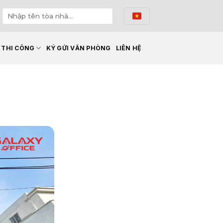
Ế THI CÔNG
KÝ GỬI VĂN PHÒNG
LIÊN HỆ