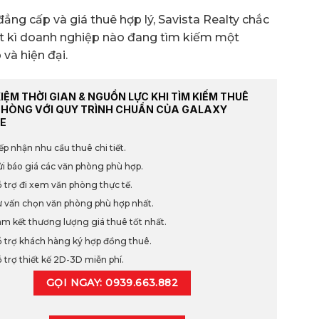
ch đẳng cấp và giá thuê hợp lý, Savista Realty chắc
bất kì doanh nghiệp nào đang tìm kiếm một
và hiện đại.
KIỆM THỜI GIAN & NGUỒN LỰC KHI TÌM KIẾM THUÊ
PHÒNG VỚI QUY TRÌNH CHUẨN CỦA GALAXY
E
ếp nhận nhu cầu thuê chi tiết.
i báo giá các văn phòng phù hợp.
 trợ đi xem văn phòng thực tế.
 vấn chọn văn phòng phù hợp nhất.
m kết thương lượng giá thuê tốt nhất.
 trợ khách hàng ký hợp đồng thuê.
 trợ thiết kế 2D-3D miễn phí.
GỌI NGAY: 0939.663.882