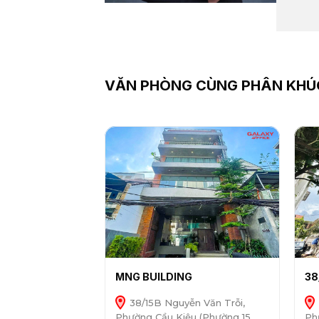
VĂN PHÒNG CÙNG PHÂN KHÚ
MNG BUILDING
38
38/15B Nguyễn Văn Trỗi,
Phường Cầu Kiệu (Phường 15,
Ph