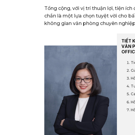
Tổng cộng, với vị trí thuận lợi, tiện í
chắn là một lựa chọn tuyệt vời cho 
không gian văn phòng chuyên nghiệp 
TIẾT 
VĂN 
OFFIC
Ti
Gử
Hỗ
Tư
Ca
Hỗ
Hỗ