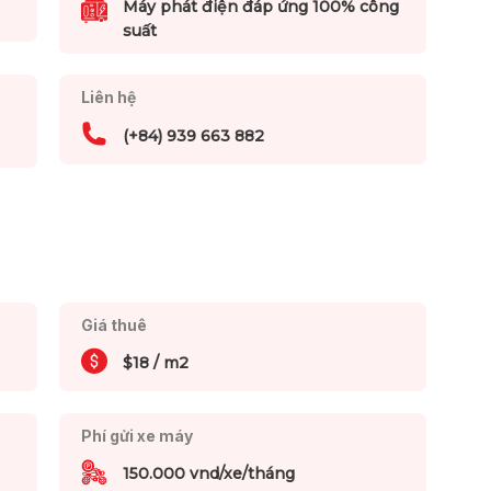
Máy phát điện đáp ứng 100% công
suất
Liên hệ
(+84) 939 663 882
Giá thuê
$18 / m2
Phí gửi xe máy
150.000 vnd/xe/tháng