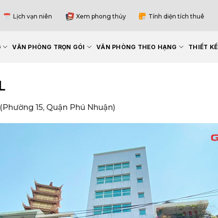
Lịch vạn niên
Xem phong thủy
Tính diện tích thuê
G
VĂN PHÒNG TRỌN GÓI
VĂN PHÒNG THEO HẠNG
THIẾT K
L
 (Phường 15, Quận Phú Nhuận)