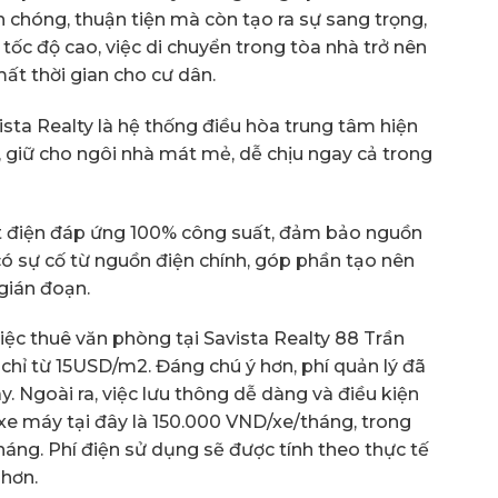
chóng, thuận tiện mà còn tạo ra sự sang trọng,
tốc độ cao, việc di chuyển trong tòa nhà trở nên
ất thời gian cho cư dân.
ista Realty là hệ thống điều hòa trung tâm hiện
, giữ cho ngôi nhà mát mẻ, dễ chịu ngay cả trong
t điện đáp ứng 100% công suất, đảm bảo nguồn
 có sự cố từ nguồn điện chính, góp phần tạo nên
gián đoạn.
ệc thuê văn phòng tại Savista Realty 88 Trần
 chỉ từ 15USD/m2. Đáng chú ý hơn, phí quản lý đã
 Ngoài ra, việc lưu thông dễ dàng và điều kiện
 xe máy tại đây là 150.000 VND/xe/tháng, trong
tháng. Phí điện sử dụng sẽ được tính theo thực tế
 hơn.