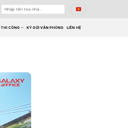
Ế THI CÔNG
KÝ GỬI VĂN PHÒNG
LIÊN HỆ