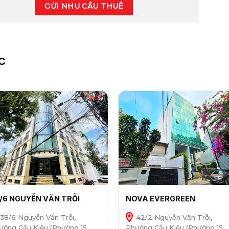
GỬI NHU CẦU THUÊ
C
/6 NGUYỄN VĂN TRỖI
NOVA EVERGREEN
38/6 Nguyễn Văn Trỗi,
42/2 Nguyễn Văn Trỗi,
ường Cầu Kiệu (Phường 15,
Phường Cầu Kiệu (Phường 15,