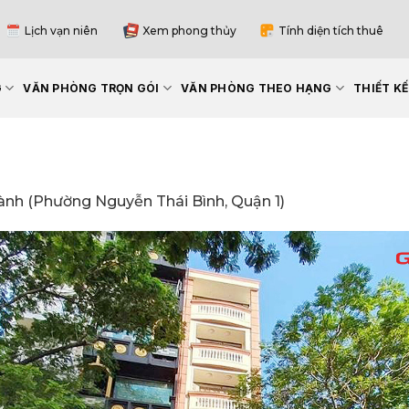
Lịch vạn niên
Xem phong thủy
Tính diện tích thuê
G
VĂN PHÒNG TRỌN GÓI
VĂN PHÒNG THEO HẠNG
THIẾT K
nh (Phường Nguyễn Thái Bình, Quận 1)