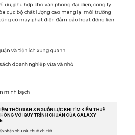
ối ưu, phù hợp cho văn phòng đại diện, công ty
hòa cục bộ chất lượng cao mang lại môi trường
 cũng có máy phát điện đảm bảo hoạt động liên
a
 quận và tiện ích xung quanh
 sách doanh nghiệp vừa và nhỏ
ện minh bạch
KIỆM THỜI GIAN & NGUỒN LỰC KHI TÌM KIẾM THUÊ
PHÒNG VỚI QUY TRÌNH CHUẨN CỦA GALAXY
E
ếp nhận nhu cầu thuê chi tiết.