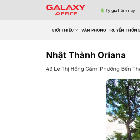
Bỏ
Tỷ giá hôm nay
qua
nội
dung
GIỚI THIỆU
VĂN PHÒNG TRUYỀN THỐN
Nhật Thành Oriana
43 Lê Thị Hồng Gấm, Phường Bến Thà