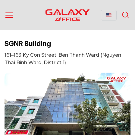
Skip
to
content
SGNR Building
161–163 Ky Con Street, Ben Thanh Ward (Nguyen
Thai Binh Ward, District 1)