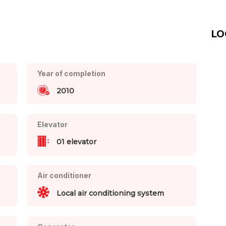
LO
Year of completion
2010
Elevator
01 elevator
Air conditioner
Local air conditioning system