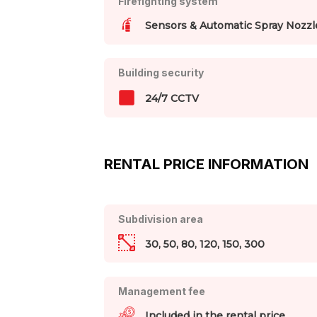
Firefighting system
Sensors & Automatic Spray Nozzl
Building security
24/7 CCTV
RENTAL PRICE INFORMATION
Subdivision area
30, 50, 80, 120, 150, 300
Management fee
Included in the rental price