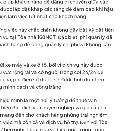
, giúp khách hàng dễ dàng di chuyển giữa các
 được lắp đặt khắp các tầng để đảm bảo khí hậu
kiện làm việc tốt nhất cho khách hàng.
ng việc này chắc chắn không gây bất kỳ bất tiện
vụ tại Tòa nhà 168NCT. Đặc biệt, phí quản lý đã
hách hàng dễ dàng quản lý chi phí và không cần
i xe máy và xe ô tô, bởi vì dịch vụ này được
u vực rộng rãi và có người trông coi 24/24 để
i ra, phí điện sử dụng sẽ được tính dựa trên
ng minh bạch và công bằng.
hiệu mình là một nơi lý tưởng để thuê văn
g hiện đại, dịch vụ chuyên nghiệp và giá cả phải
 mang đến cho khách hàng những trải nghiệm
m việc mà còn cả về dịch vụ hỗ trợ. Đến với Tòa
tiện nghi, thoải mái và hiệu quả trong công