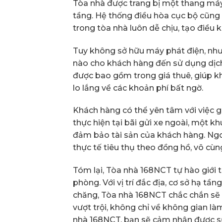
Tòa nhà được trang bị một thang máy
tầng. Hệ thống điều hòa cục bộ cũng
trong tòa nhà luôn dễ chịu, tạo điều 
Tuy không sở hữu máy phát điện, như
nào cho khách hàng đến sử dụng dịch 
được bao gồm trong giá thuê, giúp k
lo lắng về các khoản phí bất ngờ.
Khách hàng có thể yên tâm với việc gử
thực hiện tại bãi gửi xe ngoài, một kh
đảm bảo tài sản của khách hàng. Ngoà
thực tế tiêu thụ theo đồng hồ, vô cù
Tóm lại, Tòa nhà 168NCT tự hào giới t
phòng. Với vị trí đắc địa, cơ sở hạ tần
chăng, Tòa nhà 168NCT chắc chắn sẽ
vượt trội, không chỉ về không gian là
nhà 168NCT, bạn sẽ cảm nhận được sự 