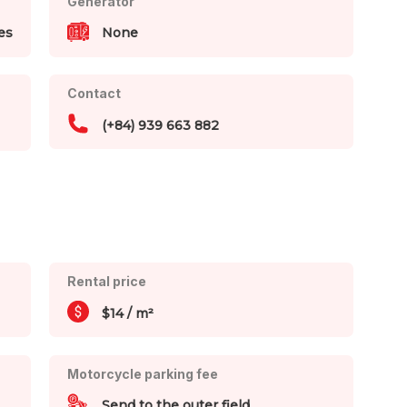
Generator
es
None
Contact
(+84) 939 663 882
Rental price
$14 / m²
Motorcycle parking fee
Send to the outer field