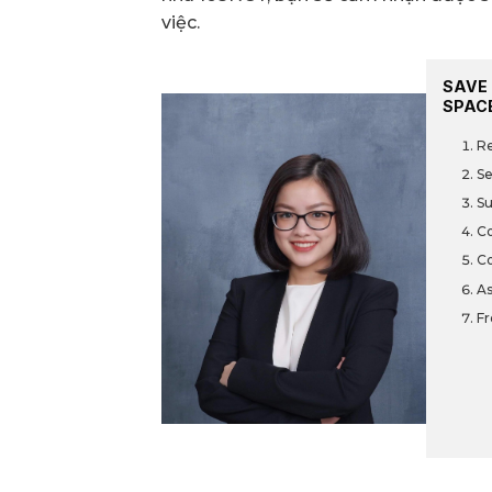
việc.
SAVE 
SPAC
Re
Se
Su
Co
Co
As
Fr