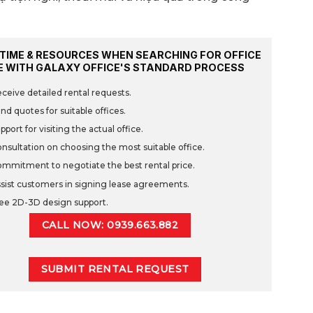
TIME & RESOURCES WHEN SEARCHING FOR OFFICE
E WITH GALAXY OFFICE'S STANDARD PROCESS
ceive detailed rental requests.
nd quotes for suitable offices.
pport for visiting the actual office.
nsultation on choosing the most suitable office.
mmitment to negotiate the best rental price.
sist customers in signing lease agreements.
ee 2D-3D design support.
CALL NOW: 0939.663.882
SUBMIT RENTAL REQUEST